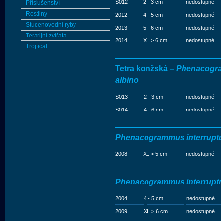
S012
2 - 3 cm
nedostupné
Příslušenství
Rostliny
2012
4 - 5 cm
nedostupné
Studenovodní ryby
2013
5 - 6 cm
nedostupné
Terarijní zvířata
2014
XL > 6 cm
nedostupné
Tropical
Tetra konžská –
Phenacogra
albino
S013
2 - 3 cm
nedostupné
S014
4 - 6 cm
nedostupné
Phenacogrammus interruptu
2008
XL > 5 cm
nedostupné
Phenacogrammus interrupt
2004
4 - 5 cm
nedostupné
2009
XL > 6 cm
nedostupné