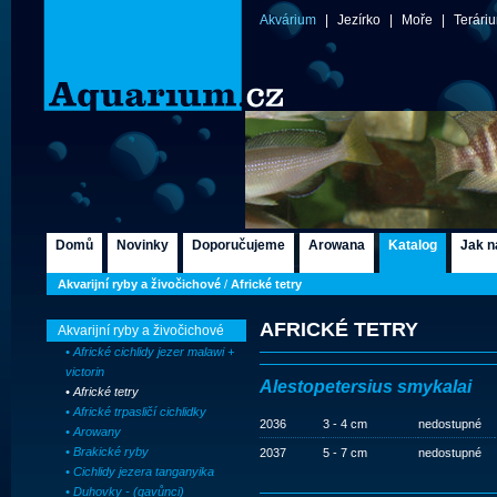
Akvárium
|
Jezírko
|
Moře
|
Terári
Domů
Novinky
Doporučujeme
Arowana
Katalog
Jak n
Akvarijní ryby a živočichové
/
Africké tetry
AFRICKÉ TETRY
Akvarijní ryby a živočichové
• Africké cichlidy jezer malawi +
victorin
Alestopetersius smykalai
• Africké tetry
• Africké trpasličí cichlidky
2036
3 - 4 cm
nedostupné
• Arowany
• Brakické ryby
2037
5 - 7 cm
nedostupné
• Cichlidy jezera tanganyika
• Duhovky - (gavůnci)