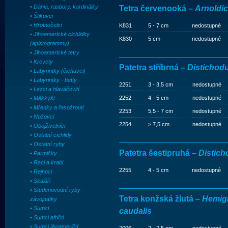
• Dánia, rasbory, kardinálky
Tetra červenooká –
Arnoldic
• Štikovci
• Hrotnočelci
K831
5 - 7 cm
nedostupné
• Jihoamerické cichlidky
K830
5 cm
nedostupné
(apistogrammy)
• Jihoamerické tetry
• Krevety
Patetra stříbrná –
Distichodu
• Labyrintky (čichavci)
• Labyrintky - betty
2251
3 - 3,5 cm
nedostupné
• Lezci a hlaváčovití
2252
4 - 5 cm
nedostupné
• Měkkýši
• Mřenky a řasožrouti
2253
5,5 - 7 cm
nedostupné
• Nožovci
2254
> 7,5 cm
nedostupné
• Obojživelníci
• Ostatní cichlidy
• Ostatní ryby
Patetra šestipruhá –
Distich
• Parmičky
• Raci a krabi
2255
4 - 5 cm
nedostupné
• Rejnoci
• Skaláři
• Studenovodní ryby -
Tetra konžská žlutá –
Hemig
závojnatky
• Sumci
caudalis
• Sumci afričtí
• Sumci jihoameričtí