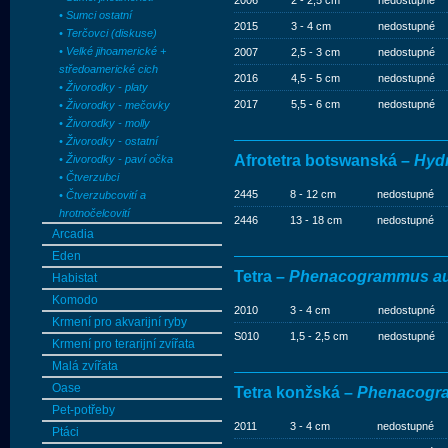
2006
2 - 2,5 cm
nedostupné
• Sumci ostatní
2015
3 - 4 cm
nedostupné
• Terčovci (diskuse)
• Velké jihoamerické +
2007
2,5 - 3 cm
nedostupné
středoamerické cich
2016
4,5 - 5 cm
nedostupné
• Živorodky - platy
2017
5,5 - 6 cm
nedostupné
• Živorodky - mečovky
• Živorodky - molly
• Živorodky - ostatní
Afrotetra botswanská –
Hydr
• Živorodky - paví očka
• Čtverzubci
2445
8 - 12 cm
nedostupné
• Čtverzubcovití a
hrotnočelcovití
2446
13 - 18 cm
nedostupné
Arcadia
Eden
Tetra –
Phenacogrammus au
Habistat
Komodo
2010
3 - 4 cm
nedostupné
Krmení pro akvarijní ryby
S010
1,5 - 2,5 cm
nedostupné
Krmení pro terarijní zvířata
Malá zvířata
Oase
Tetra konžská –
Phenacogra
Pet-potřeby
2011
3 - 4 cm
nedostupné
Ptáci