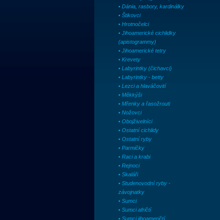
• Dánia, rasbory, kardinálky
• Štikovci
• Hrotnočelci
• Jihoamerické cichlidky
(apistogrammy)
• Jihoamerické tetry
• Krevety
• Labyrintky (čichavci)
• Labyrintky - betty
• Lezci a hlaváčovití
• Měkkýši
• Mřenky a řasožrouti
• Nožovci
• Obojživelníci
• Ostatní cichlidy
• Ostatní ryby
• Parmičky
• Raci a krabi
• Rejnoci
• Skaláři
• Studenovodní ryby -
závojnatky
• Sumci
• Sumci afričtí
• Sumci jihoameričtí