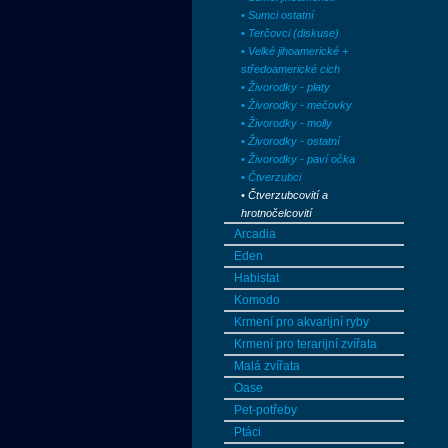
• Sumci ostatní
• Terčovci (diskuse)
• Velké jihoamerické +
středoamerické cich
• Živorodky - platy
• Živorodky - mečovky
• Živorodky - molly
• Živorodky - ostatní
• Živorodky - paví očka
• Čtverzubci
• Čtverzubcovití a
hrotnočelcovití
Arcadia
Eden
Habistat
Komodo
Krmení pro akvarijní ryby
Krmení pro terarijní zvířata
Malá zvířata
Oase
Pet-potřeby
Ptáci