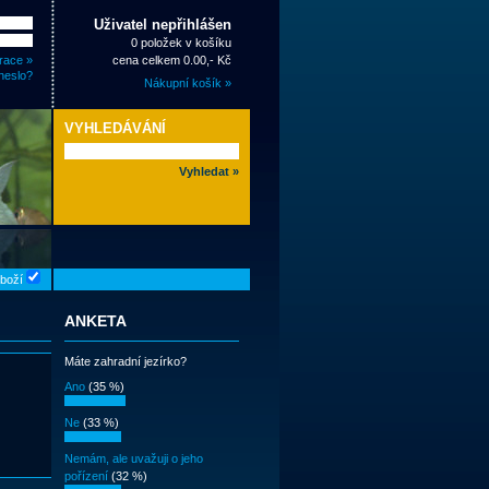
Uživatel nepřihlášen
0 položek v košíku
race »
cena celkem 0.00,- Kč
heslo?
Nákupní košík »
VYHLEDÁVÁNÍ
zboží
ANKETA
Máte zahradní jezírko?
Ano
(35 %)
Ne
(33 %)
Nemám, ale uvažuji o jeho
pořízení
(32 %)