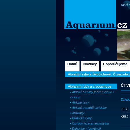
Akvár
Domů
Novinky
Doporučujeme
Akvarijní ryby a živočichové
/
Čtverzubco
ČTV
Akvarijní ryby a živočichové
• Africké cichlidy jezer malawi +
victorin
Chelo
• Africké tetry
• Africké trpasličí cichlidky
KE60
• Arowany
KE62
• Brakické ryby
• Cichlidy jezera tanganyika
• Duhovky - (gavůnci)