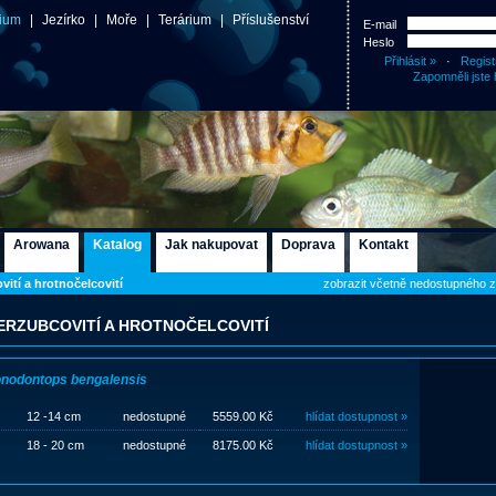
ium
|
Jezírko
|
Moře
|
Terárium
|
Příslušenství
E-mail
Heslo
·
Regist
Zapomněli jste 
Arowana
Katalog
Jak nakupovat
Doprava
Kontakt
vití a hrotnočelcovití
zobrazit včetně nedostupného 
ERZUBCOVITÍ A HROTNOČELCOVITÍ
nodontops bengalensis
12 -14 cm
nedostupné
5559.00 Kč
hlídat dostupnost »
18 - 20 cm
nedostupné
8175.00 Kč
hlídat dostupnost »