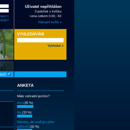
Uživatel nepřihlášen
0 položek v košíku
race »
cena celkem 0.00,- Kč
heslo?
Nákupní košík »
VYHLEDÁVÁNÍ
zboží
ANKETA
Máte zahradní jezírko?
Ano
(35 %)
Ne
(33 %)
Nemám, ale uvažuji o jeho
pořízení
(32 %)