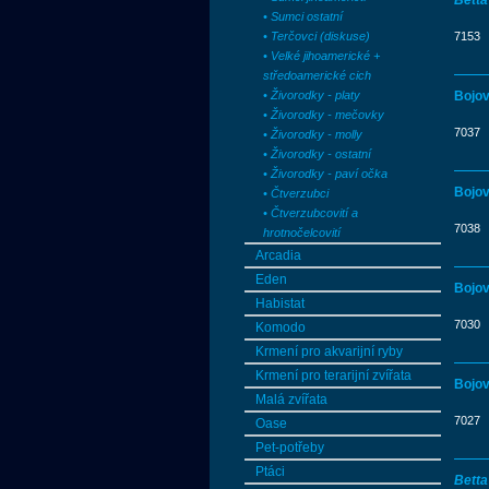
Betta
• Sumci ostatní
• Terčovci (diskuse)
7153
• Velké jihoamerické +
středoamerické cich
• Živorodky - platy
Bojov
• Živorodky - mečovky
7037
• Živorodky - molly
• Živorodky - ostatní
• Živorodky - paví očka
Bojov
• Čtverzubci
• Čtverzubcovití a
7038
hrotnočelcovití
Arcadia
Eden
Bojov
Habistat
7030
Komodo
Krmení pro akvarijní ryby
Krmení pro terarijní zvířata
Bojov
Malá zvířata
7027
Oase
Pet-potřeby
Ptáci
Bett