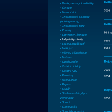
Betta
• Dánia, rasbory, kardinálky
• Štikovci
7009
• Hrotnočelci
• Jihoamerické cichlidky
(apistogrammy)
Betta
• Jihoamerické tetry
• Krevety
Minim
• Labyrintky (čichavci)
• Labyrintky - betty
7375
• Lezci a hlaváčovití
8054
• Měkkýši
• Mřenky a řasožrouti
• Nožovci
Bojov
• Obojživelníci
• Ostatní cichlidy
7039
• Ostatní ryby
• Parmičky
7034
• Raci a krabi
• Rejnoci
• Skaláři
Bojov
• Studenovodní ryby -
závojnatky
7036
• Sumci
• Sumci afričtí
• Sumci jihoameričtí