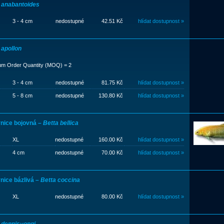
 anabantoides
3 - 4 cm
nedostupné
42.51 Kč
hlídat dostupnost »
 apollon
um Order Quantity (MOQ) = 2
3 - 4 cm
nedostupné
81.75 Kč
hlídat dostupnost »
5 - 8 cm
nedostupné
130.80 Kč
hlídat dostupnost »
nice bojovná –
Betta bellica
XL
nedostupné
160.00 Kč
hlídat dostupnost »
4 cm
nedostupné
70.00 Kč
hlídat dostupnost »
nice bázlivá –
Betta coccina
XL
nedostupné
80.00 Kč
hlídat dostupnost »