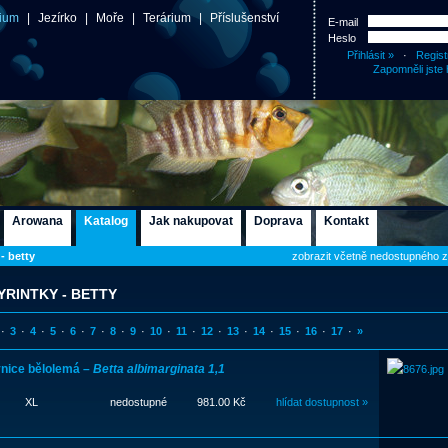
ium
|
Jezírko
|
Moře
|
Terárium
|
Příslušenství
E-mail
Heslo
·
Regist
Zapomněli jste 
Arowana
Katalog
Jak nakupovat
Doprava
Kontakt
- betty
zobrazit včetně nedostupného 
YRINTKY - BETTY
·
3
·
4
·
5
·
6
·
7
·
8
·
9
·
10
·
11
·
12
·
13
·
14
·
15
·
16
·
17
·
»
nice bělolemá –
Betta albimarginata 1,1
XL
nedostupné
981.00 Kč
hlídat dostupnost »