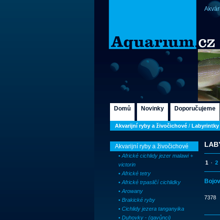
Akvár
Domů
Novinky
Doporučujeme
Akvarijní ryby a živočichové
/
Labyrintky 
LAB
Akvarijní ryby a živočichové
• Africké cichlidy jezer malawi +
1
·
2
victorin
• Africké tetry
Bojov
• Africké trpasličí cichlidky
• Arowany
7378
• Brakické ryby
• Cichlidy jezera tanganyika
• Duhovky - (gavůnci)