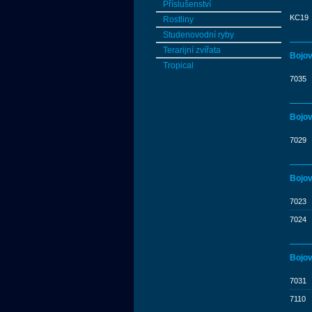
Příslušenství
KC19
Rostliny
Studenovodní ryby
Terarijní zvířata
Bojov
Tropical
7035
Bojov
7029
Bojov
7023
7024
Bojov
7031
7110