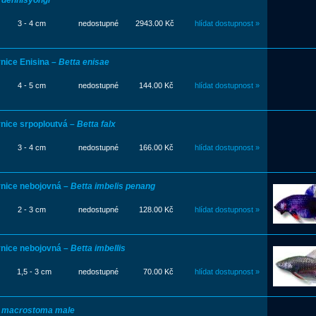
 dennisyongi
3 - 4 cm
nedostupné
2943.00 Kč
hlídat dostupnost »
nice Enisina –
Betta enisae
4 - 5 cm
nedostupné
144.00 Kč
hlídat dostupnost »
nice srpoploutvá –
Betta falx
3 - 4 cm
nedostupné
166.00 Kč
hlídat dostupnost »
nice nebojovná –
Betta imbelis penang
2 - 3 cm
nedostupné
128.00 Kč
hlídat dostupnost »
nice nebojovná –
Betta imbellis
1,5 - 3 cm
nedostupné
70.00 Kč
hlídat dostupnost »
a macrostoma male