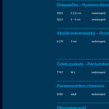
Drápatečka –
Hymenochirus
9033
2-2,5 cm
nedostupné
8214
3 - 4 cm
nedostupné
Skočík indomalajský –
Occi
K178
3 cm
nedostupné
Čolek pyskatý –
Pachytriton
T767
M-L
nedostupné
Paramesotriton chinensis
9230
adult
nedostupné
Pleurodela gold