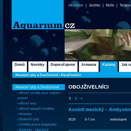
Akvárium
|
Jezírko
|
Moře
|
Terári
Domů
Novinky
Doporučujeme
Arowana
Katalog
Jak n
Akvarijní ryby a živočichové
/
Obojživelníci
OBOJŽIVELNÍCI
Akvarijní ryby a živočichové
• Africké cichlidy jezer malawi +
victorin
1
·
2
·
»
• Africké tetry
• Africké trpasličí cichlidky
Axolotl mexický –
Ambystom
• Arowany
• Brakické ryby
9218
5-7 cm
nedostupné
• Cichlidy jezera tanganyika
• Duhovky - (gavůnci)