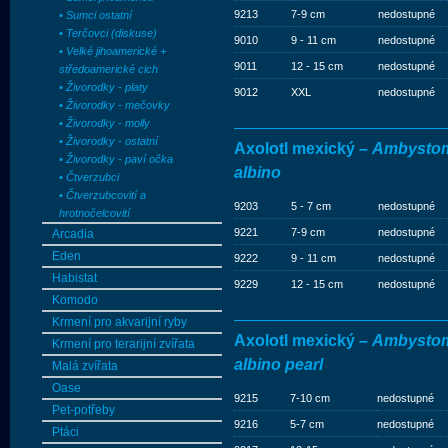
9213
7-9 cm
nedostupné
• Sumci ostatní
• Terčovci (diskuse)
9010
9 - 11 cm
nedostupné
• Velké jihoamerické +
9011
12 - 15 cm
nedostupné
středoamerické cich
• Živorodky - platy
9012
XXL
nedostupné
• Živorodky - mečovky
• Živorodky - molly
• Živorodky - ostatní
Axolotl mexický –
Ambystom
• Živorodky - paví očka
albino
• Čtverzubci
• Čtverzubcovití a
9203
5 - 7 cm
nedostupné
hrotnočelcovití
9221
7-9 cm
nedostupné
Arcadia
Eden
9222
9 - 11 cm
nedostupné
Habistat
9229
12 - 15 cm
nedostupné
Komodo
Krmení pro akvarijní ryby
Axolotl mexický –
Ambystom
Krmení pro terarijní zvířata
albino pearl
Malá zvířata
Oase
9215
7-10 cm
nedostupné
Pet-potřeby
9216
5-7 cm
nedostupné
Ptáci