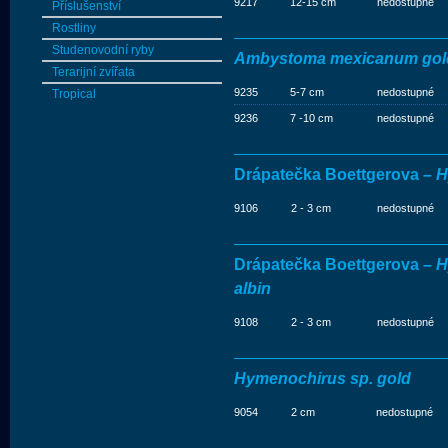
9217
12-15 cm
nedostupné
Příslušenství
Rostliny
Studenovodní ryby
Ambystoma mexicanum gold
Terarijní zvířata
9235
5-7 cm
nedostupné
Tropical
9236
7 -10 cm
nedostupné
Drápatečka Boettgerova –
H
9106
2 - 3 cm
nedostupné
Drápatečka Boettgerova –
H
albin
9108
2 - 3 cm
nedostupné
Hymenochirus sp. gold
9054
2 cm
nedostupné