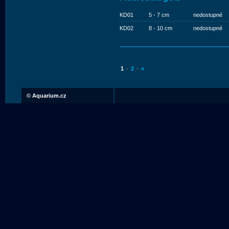
KD01
5 - 7 cm
nedostupné
KD02
8 - 10 cm
nedostupné
1
·
2
·
»
©
Aquarium.cz