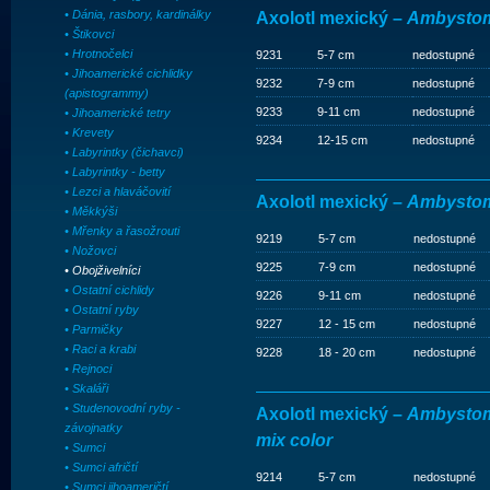
• Dánia, rasbory, kardinálky
Axolotl mexický –
Ambystom
• Štikovci
• Hrotnočelci
9231
5-7 cm
nedostupné
• Jihoamerické cichlidky
9232
7-9 cm
nedostupné
(apistogrammy)
9233
9-11 cm
nedostupné
• Jihoamerické tetry
• Krevety
9234
12-15 cm
nedostupné
• Labyrintky (čichavci)
• Labyrintky - betty
• Lezci a hlaváčovití
Axolotl mexický –
Ambystom
• Měkkýši
• Mřenky a řasožrouti
9219
5-7 cm
nedostupné
• Nožovci
9225
7-9 cm
nedostupné
• Obojživelníci
• Ostatní cichlidy
9226
9-11 cm
nedostupné
• Ostatní ryby
9227
12 - 15 cm
nedostupné
• Parmičky
• Raci a krabi
9228
18 - 20 cm
nedostupné
• Rejnoci
• Skaláři
• Studenovodní ryby -
Axolotl mexický –
Ambystom
závojnatky
mix color
• Sumci
• Sumci afričtí
9214
5-7 cm
nedostupné
• Sumci jihoameričtí