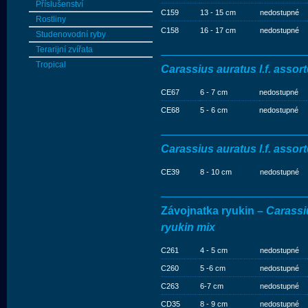
Příslušenství
C159
13 - 15 cm
nedostupné
Rostliny
C158
16 - 17 cm
nedostupné
Studenovodní ryby
Terarijní zvířata
Tropical
Carassius auratus l.f. assor
CE67
6 - 7 cm
nedostupné
CE68
5 - 6 cm
nedostupné
Carassius auratus l.f. asso
CE39
8 - 10 cm
nedostupné
Závojnatka ryukin –
Carassiu
ryukin mix
C261
4 - 5 cm
nedostupné
C260
5 -6 cm
nedostupné
C263
6-7 cm
nedostupné
CD35
8 - 9 cm
nedostupné