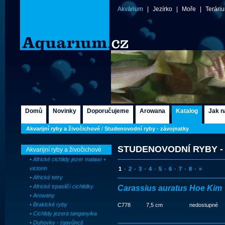
Akvárium
|
Jezírko
|
Moře
|
Terári
Domů
Novinky
Doporučujeme
Arowana
Katalog
Jak n
Akvarijní ryby a živočichové
/
Studenovodní ryby - závojnatky
STUDENOVODNÍ RYBY -
Akvarijní ryby a živočichové
• Africké cichlidy jezer malawi +
victorin
1
·
2
·
3
·
4
·
5
·
6
·
7
·
8
·
»
• Africké tetry
• Africké trpasličí cichlidky
Carassius auratus Hoe Kim
• Arowany
• Brakické ryby
C778
7,5 cm
nedostupné
• Cichlidy jezera tanganyika
• Duhovky - (gavůnci)