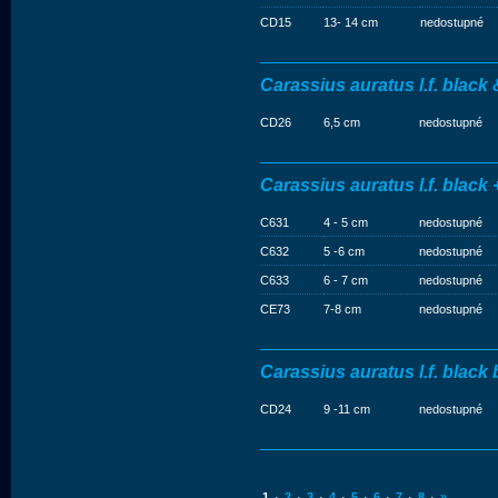
CD15
13- 14 cm
nedostupné
Carassius auratus l.f. black
CD26
6,5 cm
nedostupné
Carassius auratus l.f. black
C631
4 - 5 cm
nedostupné
C632
5 -6 cm
nedostupné
C633
6 - 7 cm
nedostupné
CE73
7-8 cm
nedostupné
Carassius auratus l.f. black
CD24
9 -11 cm
nedostupné
1
·
2
·
3
·
4
·
5
·
6
·
7
·
8
·
»