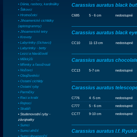
• Dánia, rasbory, kardinálky
Carassius auratus black but
• Štikovci
• Hrotnočelci
C685
5 - 6 cm
nedostupné
• Jihoamerické cichlidky
(apistogrammy)
• Jihoamerické tetry
Carassius auratus black eye
• Krevety
• Labyrintky (čichavci)
CC10
11-13 cm
nedostupné
• Labyrintky - betty
• Lezci a hlaváčovití
• Měkkýši
Carassius auratus chocolat
• Mřenky a řasožrouti
• Nožovci
CC13
5-7 cm
nedostupné
• Obojživelníci
• Ostatní cichlidy
• Ostatní ryby
Carassius auratus telescop
• Parmičky
• Raci a krabi
C776
4 -5 cm
nedostupné
• Rejnoci
C777
5 - 6 cm
nedostupné
• Skaláři
CC77
9-10 cm
nedostupné
• Studenovodní ryby -
závojnatky
• Sumci
Carassius auratus l.f. Ryukin
• Sumci afričtí
• Sumci jihoameričtí