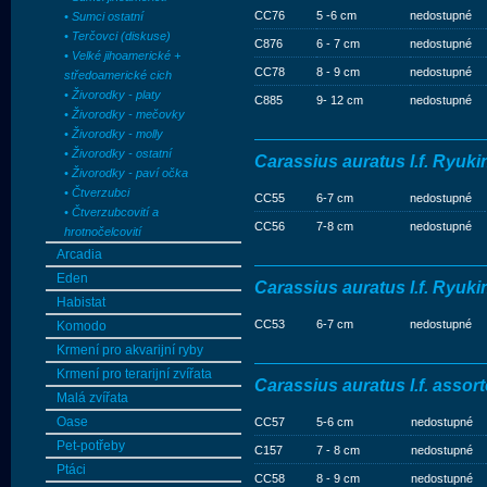
CC76
5 -6 cm
nedostupné
• Sumci ostatní
• Terčovci (diskuse)
C876
6 - 7 cm
nedostupné
• Velké jihoamerické +
CC78
8 - 9 cm
nedostupné
středoamerické cich
• Živorodky - platy
C885
9- 12 cm
nedostupné
• Živorodky - mečovky
• Živorodky - molly
• Živorodky - ostatní
Carassius auratus l.f. Ryuki
• Živorodky - paví očka
• Čtverzubci
CC55
6-7 cm
nedostupné
• Čtverzubcovití a
CC56
7-8 cm
nedostupné
hrotnočelcovití
Arcadia
Eden
Carassius auratus l.f. Ryukin
Habistat
CC53
6-7 cm
nedostupné
Komodo
Krmení pro akvarijní ryby
Krmení pro terarijní zvířata
Carassius auratus l.f. asso
Malá zvířata
Oase
CC57
5-6 cm
nedostupné
Pet-potřeby
C157
7 - 8 cm
nedostupné
Ptáci
CC58
8 - 9 cm
nedostupné