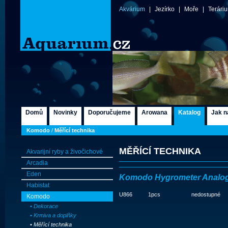
Akvárium
|
Jezírko
|
Moře
|
Terári
Domů
Novinky
Doporučujeme
Arowana
Katalog
Jak n
Komodo
/
Měřící technika
MĚŘÍCÍ TECHNIKA
Akvarijní ryby a živočichové
Arcadia
Eden
Komodo Hygrometer Analo
Habistat
U866
1pcs
nedostupné
Komodo
• Dekorace
• Krmiva a doplňky
• Měřící technika