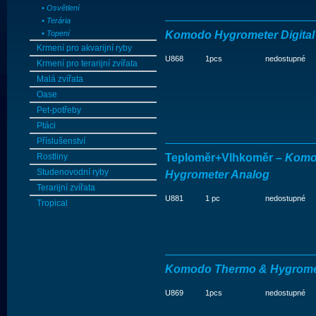
• Osvětlení
• Terária
• Topení
Komodo Hygrometer Digital
Krmení pro akvarijní ryby
U868
1pcs
nedostupné
Krmení pro terarijní zvířata
Malá zvířata
Oase
Pet-potřeby
Ptáci
Příslušenství
Rostliny
Teploměr+Vlhkoměr –
Komo
Studenovodní ryby
Hygrometer Analog
Terarijní zvířata
U881
1 pc
nedostupné
Tropical
Komodo Thermo & Hygromete
U869
1pcs
nedostupné