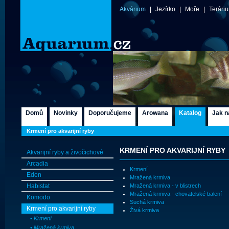
Akvárium
|
Jezírko
|
Moře
|
Terári
Domů
Novinky
Doporučujeme
Arowana
Katalog
Jak n
Krmení pro akvarijní ryby
KRMENÍ PRO AKVARIJNÍ RYBY
Akvarijní ryby a živočichové
Arcadia
Krmení
Eden
Mražená krmiva
Habistat
Mražená krmiva - v blistrech
Mražená krmiva - chovatelské balení
Komodo
Suchá krmiva
Krmení pro akvarijní ryby
Živá krmiva
• Krmení
• Mražená krmiva