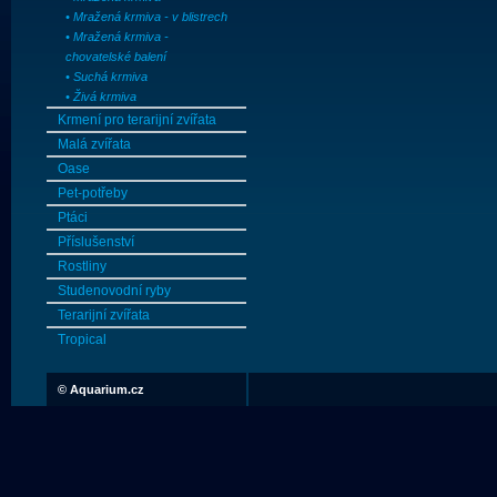
• Mražená krmiva - v blistrech
• Mražená krmiva -
chovatelské balení
• Suchá krmiva
• Živá krmiva
Krmení pro terarijní zvířata
Malá zvířata
Oase
Pet-potřeby
Ptáci
Příslušenství
Rostliny
Studenovodní ryby
Terarijní zvířata
Tropical
©
Aquarium.cz