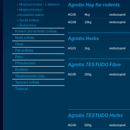
Agrobs Hay for rodents
• Mražená krmiva - v blistrech
• Mražená krmiva -
AG00
4kg
nedostupné
chovatelské balení
• Suchá krmiva
AG08
10kg
nedostupné
• Živá krmiva
Krmení pro terarijní zvířata
Malá zvířata
Agrobs Herbs
Oase
AG01
1kg
nedostupné
Pet-potřeby
Ptáci
Příslušenství
Agrobs TESTUDO Fibre
Rostliny
AG05
250g
nedostupné
Studenovodní ryby
Terarijní zvířata
Tropical
Agrobs TESTUDO Herbs
AG06
500g
nedostupné