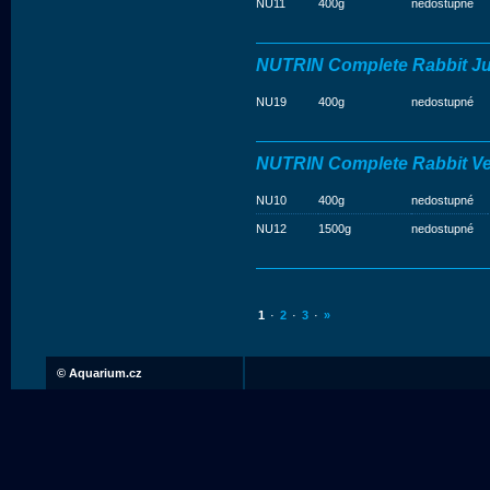
NU11
400g
nedostupné
NUTRIN Complete Rabbit Ju
NU19
400g
nedostupné
NUTRIN Complete Rabbit Ve
NU10
400g
nedostupné
NU12
1500g
nedostupné
1
·
2
·
3
·
»
©
Aquarium.cz