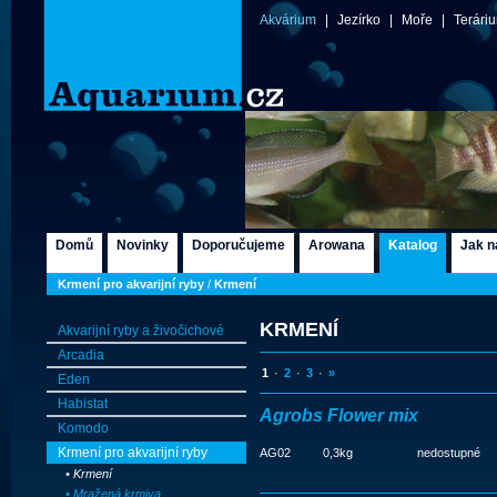
Akvárium
|
Jezírko
|
Moře
|
Terári
Domů
Novinky
Doporučujeme
Arowana
Katalog
Jak n
Krmení pro akvarijní ryby
/
Krmení
KRMENÍ
Akvarijní ryby a živočichové
Arcadia
1
·
2
·
3
·
»
Eden
Habistat
Agrobs Flower mix
Komodo
Krmení pro akvarijní ryby
AG02
0,3kg
nedostupné
• Krmení
• Mražená krmiva