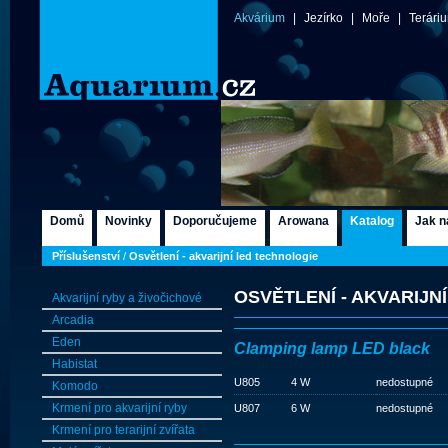
Akvárium
|
Jezírko
|
Moře
|
Terári
Domů
Novinky
Doporučujeme
Arowana
Katalog
Jak n
Příslušenství
/
Osvětlení - akvarijní led technologie
OSVĚTLENÍ - AKVARIJN
Akvarijní ryby a živočichové
Arcadia
Eden
Clamping lamp LED black
Habistat
U805
4 W
nedostupné
Komodo
Krmení pro akvarijní ryby
U807
6 W
nedostupné
Krmení pro terarijní zvířata