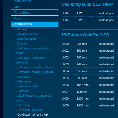
Malá zvířata
Clamping lamp LED silver
Oase
Pet-potřeby
U804
4 W
nedostupné
Ptáci
U806
6 W
nedostupné
Příslušenství
• Akvária
• Akvária a terária
HVP Aqua Goldline LED
• Balící produkty
• Chemie
UX00
438 mm
nedostupné
• Dekorace- akvarijní dna a
UX01
550 mm
nedostupné
pozadí
UX02
590 mm
nedostupné
• Dekorace- keramické
dekorace
UX03
742 mm
nedostupné
• Dekorace- přírodní dekorace
UX04
850 mm
nedostupné
• Dekorace- terarijní substráty
a dekorace
UX05
895 mm
nedostupné
• Dekorácie
UX06
1047 mm
nedostupné
• Filtrační technika
• Literatura
UX07
1150 mm
nedostupné
• Měřící technika a testování
UX08
1200 mm
nedostupné
vody
• Osvětlení
UX09
1450 mm
nedostupné
• Osvětlení - akvarijní
• Osvětlení - akvarijní led