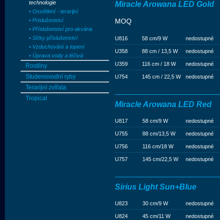
technologie
Miracle Arowana LED Gold
• Osvětlení - terarijní
• Prislušenství
MOQ
• Příslušenství pro akvária
• Síťky příslušenství
U816
58 cm/9 W
nedostupné
• Vzduchování a topení
U358
88 cm / 13,5 W
nedostupné
• Úprava vody a léčivá
U359
116 cm / 18 W
nedostupné
Rostliny
Studenovodní ryby
U754
145 cm / 22,5 W
nedostupné
Terarijní zvířata
Tropical
Miracle Arowana LED Red
U817
58 cm/9 W
nedostupné
U755
88 cm/13,5 W
nedostupné
U756
116 cm/18 W
nedostupné
U757
145 cm/22,5 W
nedostupné
Sirius Light Sun+Blue
U823
30 cm/9 W
nedostupné
U824
45 cm/11 W
nedostupné