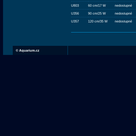
U803
60 cm/17 W
nedostupné
U356
90 cm/25 W
nedostupné
U357
120 cm/35 W
nedostupné
©
Aquarium.cz