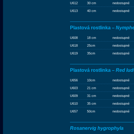
U612
30 cm
nedostupné
U613
40 cm
nedostupné
Plastová rostlinka –
Nymph
U608
18 cm
nedostupné
U618
25cm
nedostupné
U619
35cm
nedostupné
Plastová rostlinka –
Red lud
U656
10cm
nedostupné
U603
21 cm
nedostupné
U609
31 cm
nedostupné
U610
35 cm
nedostupné
U657
50cm
nedostupné
Rosanervig hygrophyla