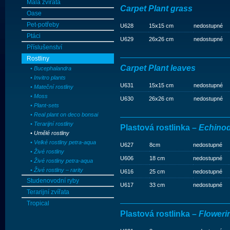
Malá zvířata
Carpet Plant grass
Oase
Pet-potřeby
U628
15x15 cm
nedostupné
Ptáci
U629
26x26 cm
nedostupné
Příslušenství
Rostliny
Carpet Plant leaves
• Bucephalandra
• Invitro plants
U631
15x15 cm
nedostupné
• Mateční rostliny
• Moss
U630
26x26 cm
nedostupné
• Plant-sets
• Real plant on deco bonsai
• Terarijní rostliny
Plastová rostlinka –
Echino
• Umělé rostliny
• Velké rostliny petra-aqua
U627
8cm
nedostupné
• Živé rostliny
U606
18 cm
nedostupné
• Živé rostliny petra-aqua
• Živé rostliny – rarity
U616
25 cm
nedostupné
Studenovodní ryby
U617
33 cm
nedostupné
Terarijní zvířata
Tropical
Plastová rostlinka –
Flower