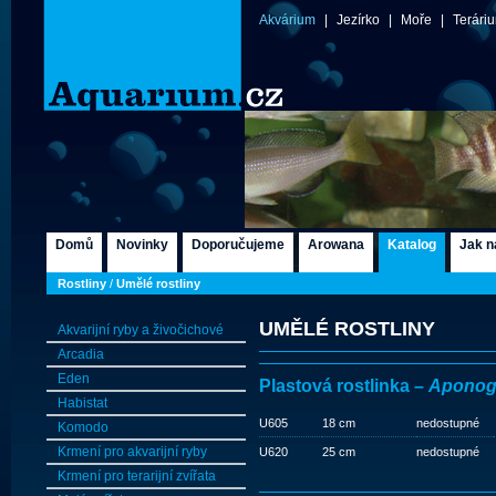
Akvárium
|
Jezírko
|
Moře
|
Terári
Domů
Novinky
Doporučujeme
Arowana
Katalog
Jak n
Rostliny
/
Umělé rostliny
UMĚLÉ ROSTLINY
Akvarijní ryby a živočichové
Arcadia
Eden
Plastová rostlinka –
Aponoge
Habistat
U605
18 cm
nedostupné
Komodo
Krmení pro akvarijní ryby
U620
25 cm
nedostupné
Krmení pro terarijní zvířata