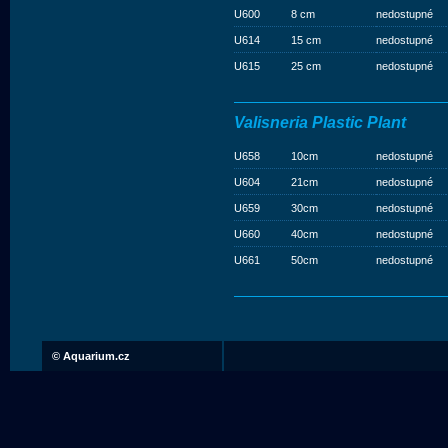
U600
8 cm
nedostupné
U614
15 cm
nedostupné
U615
25 cm
nedostupné
Valisneria Plastic Plant
U658
10cm
nedostupné
U604
21cm
nedostupné
U659
30cm
nedostupné
U660
40cm
nedostupné
U661
50cm
nedostupné
©
Aquarium.cz